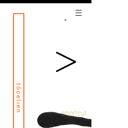
tōcelien
shortcut