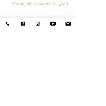
Werde jetzt passives Mitglied
to e.V IBAN DE84
8306 5408 0004
2289
95
info@tooperativ.com
Chasper-Curò Mani
+41 787204216
Saskia Bladt
+49 171 4815028
HOME
Impressum